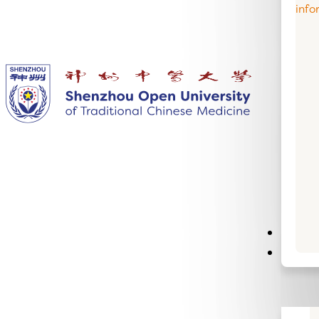
info
Semin
Infor