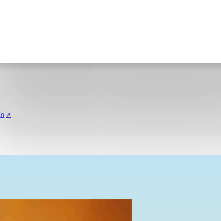
ct
in