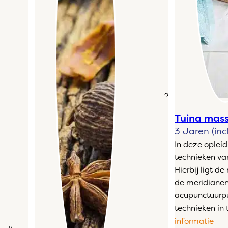
Tuina mas
3 Jaren (inc
In deze opleid
technieken va
Hierbij ligt d
de meridianen
acupunctuurpu
technieken in 
informatie