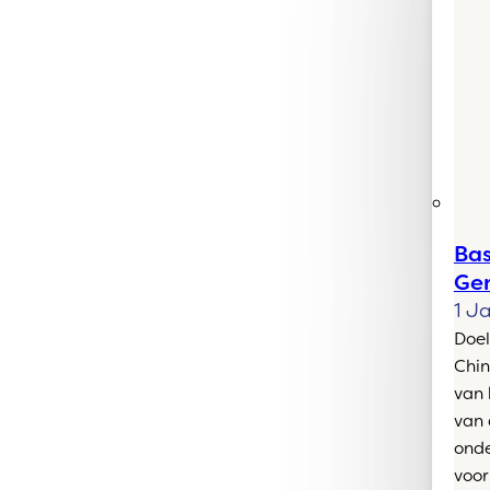
Bas
Ge
1 J
Doel
Chin
van 
van 
onde
voor