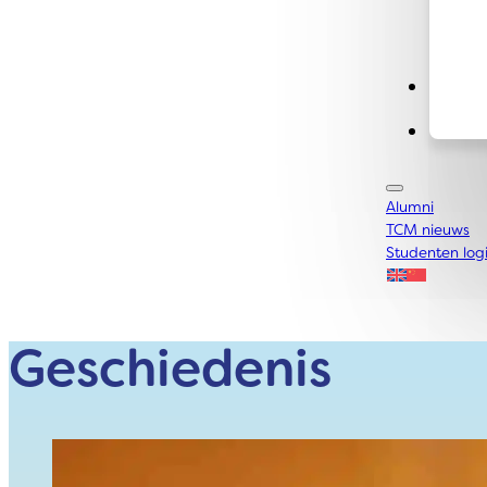
Conta
Alumni
TCM nieuws
Studenten log
Geschiedenis