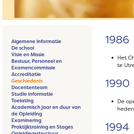
1986
Algemene informatie
De school
Visie en Missie
Het Ch
Bestuur, Personeel en
te Utr
Examencommissie
Accreditatie
1990
Geschiedenis
Docententeam
Studie informatie
Toelating
De opr
Academisch jaar en duur van
heden
de Opleiding
Examinering
1994
Praktijktraining en Stages
Opleidingsstructuur