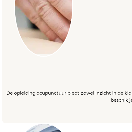
De opleiding acupunctuur biedt zowel inzicht in de kl
beschik j