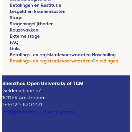
Betalingen en Restitutie
Lesgeld en Examenkosten
Stage
Stagemogelijkheden
Keuzevakken
Externe stage
FAQ
Links
Betalings- en registratievoorwaarden Nascholing
Betalings- en registratievoorwaarden Opleidingen
Shenzhou Open University of TCM
Geldersekade 67
1011 EK Amsterdam
Tel: 020-6203371
info@shenzhou-university.com