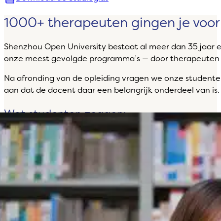
1000+ therapeuten gingen je voor
Shenzhou Open University bestaat al meer dan 35 jaar 
onze meest gevolgde programma’s — door therapeuten u
Na afronding van de opleiding vragen we onze studenten 
aan dat de docent daar een belangrijk onderdeel van is.
Wat studenten zeggen:
“De docenten waren fantastisch — Toine wist ons
elke dag geboeid te houden, en Susan zorgde
ervoor dat we ons volledig voorbereid voelden voor
het examen.”
“Toine is een uitstekende docent — zijn praktische