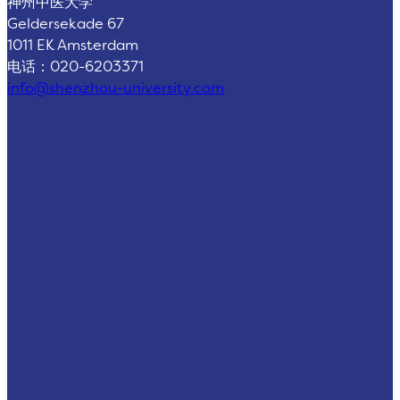
神州中医大学
Geldersekade 67
1011 EK Amsterdam
电话：020-6203371
info@shenzhou-university.com